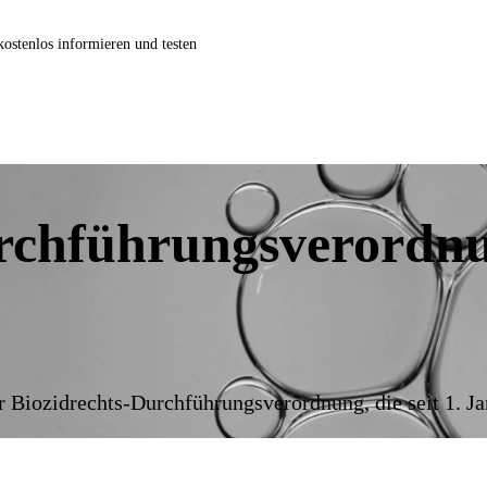
stenlos informieren und testen
urchführungsverordn
Biozidrechts-Durchführungsverordnung, die seit 1. Jan