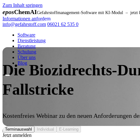
Zum Inhalt springen
epos
ChemAI
Gefahrstoffmanagement-Software mit KI-Modul – jetzt ko
Informationen anfordern
info@gefahrstoff.com
06021 62 535 0
Software
Dienstleistung
Beratung
Schulung
Über uns
Blog
Die Biozidrechts-D
Fallstricke
Kostenfreies Webinar zu den neuen Anforderungen der 
Terminauswahl
Individual
E-Learning
Jetzt anmelden