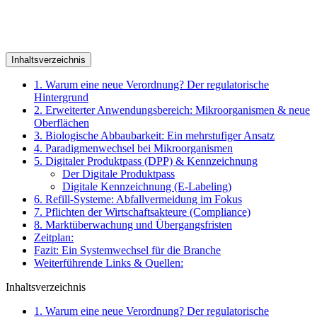
Inhaltsverzeichnis
1. Warum eine neue Verordnung? Der regulatorische
Hintergrund
2. Erweiterter Anwendungsbereich: Mikroorganismen & neue
Oberflächen
3. Biologische Abbaubarkeit: Ein mehrstufiger Ansatz
4. Paradigmenwechsel bei Mikroorganismen
5. Digitaler Produktpass (DPP) & Kennzeichnung
Der Digitale Produktpass
Digitale Kennzeichnung (E-Labeling)
6. Refill-Systeme: Abfallvermeidung im Fokus
7. Pflichten der Wirtschaftsakteure (Compliance)
8. Marktüberwachung und Übergangsfristen
Zeitplan:
Fazit: Ein Systemwechsel für die Branche
Weiterführende Links & Quellen:
Inhaltsverzeichnis
1. Warum eine neue Verordnung? Der regulatorische