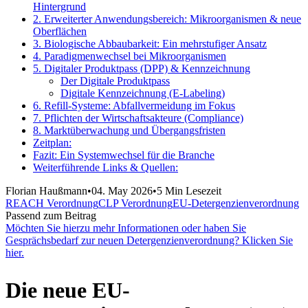
Hintergrund
2. Erweiterter Anwendungsbereich: Mikroorganismen & neue
Oberflächen
3. Biologische Abbaubarkeit: Ein mehrstufiger Ansatz
4. Paradigmenwechsel bei Mikroorganismen
5. Digitaler Produktpass (DPP) & Kennzeichnung
Der Digitale Produktpass
Digitale Kennzeichnung (E-Labeling)
6. Refill-Systeme: Abfallvermeidung im Fokus
7. Pflichten der Wirtschaftsakteure (Compliance)
8. Marktüberwachung und Übergangsfristen
Zeitplan:
Fazit: Ein Systemwechsel für die Branche
Weiterführende Links & Quellen:
Florian Haußmann
•
04. May 2026
•
5 Min Lesezeit
REACH Verordnung
CLP Verordnung
EU-Detergenzienverordnung
Passend zum Beitrag
Möchten Sie hierzu mehr Informationen oder haben Sie
Gesprächsbedarf zur neuen Detergenzienverordnung? Klicken Sie
hier.
Die neue EU-