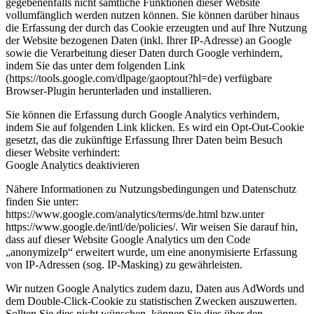
gegebenenfalls nicht sämtliche Funktionen dieser Website
vollumfänglich werden nutzen können. Sie können darüber hinaus
die Erfassung der durch das Cookie erzeugten und auf Ihre Nutzung
der Website bezogenen Daten (inkl. Ihrer IP-Adresse) an Google
sowie die Verarbeitung dieser Daten durch Google verhindern,
indem Sie das unter dem folgenden Link
(https://tools.google.com/dlpage/gaoptout?hl=de) verfügbare
Browser-Plugin herunterladen und installieren.
Sie können die Erfassung durch Google Analytics verhindern,
indem Sie auf folgenden Link klicken. Es wird ein Opt-Out-Cookie
gesetzt, das die zukünftige Erfassung Ihrer Daten beim Besuch
dieser Website verhindert:
Google Analytics deaktivieren
Nähere Informationen zu Nutzungsbedingungen und Datenschutz
finden Sie unter:
https://www.google.com/analytics/terms/de.html bzw.unter
https://www.google.de/intl/de/policies/. Wir weisen Sie darauf hin,
dass auf dieser Website Google Analytics um den Code
„anonymizeIp“ erweitert wurde, um eine anonymisierte Erfassung
von IP-Adressen (sog. IP-Masking) zu gewährleisten.
Wir nutzen Google Analytics zudem dazu, Daten aus AdWords und
dem Double-Click-Cookie zu statistischen Zwecken auszuwerten.
Sollten Sie dies nicht wünschen, können Sie dies über den