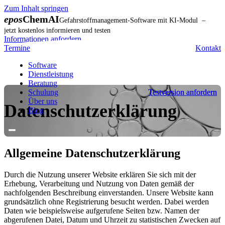
Zum Inhalt springen
epos
ChemAI
Gefahrstoffmanagement-Software mit KI-Modul –
jetzt kostenlos informieren und testen
Informationen anfordern
Termine
Kontakt
Software
Dienstleistung
Beratung
Schulung
Testversion anfordern
Testversion anfordern
Über uns
Datenschutzerklärung
Blog
Allgemeine Datenschutzerklärung
Durch die Nutzung unserer Website erklären Sie sich mit der
Erhebung, Verarbeitung und Nutzung von Daten gemäß der
nachfolgenden Beschreibung einverstanden. Unsere Website kann
grundsätzlich ohne Registrierung besucht werden. Dabei werden
Daten wie beispielsweise aufgerufene Seiten bzw. Namen der
abgerufenen Datei, Datum und Uhrzeit zu statistischen Zwecken auf