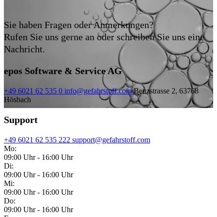
Sie haben Fragen oder Anmerkungen?
Rufen Sie uns gerne an oder schreiben Sie uns eine
Nachricht.
epos Software & Service AG
+49 6021 62 535 0
info@gefahrstoff.com
Benzstrasse 2, 63768
Hösbach
Support
+49 6021 62 535 222
support@gefahrstoff.com
Mo:
09:00 Uhr - 16:00 Uhr
Di:
09:00 Uhr - 16:00 Uhr
Mi:
09:00 Uhr - 16:00 Uhr
Do:
09:00 Uhr - 16:00 Uhr