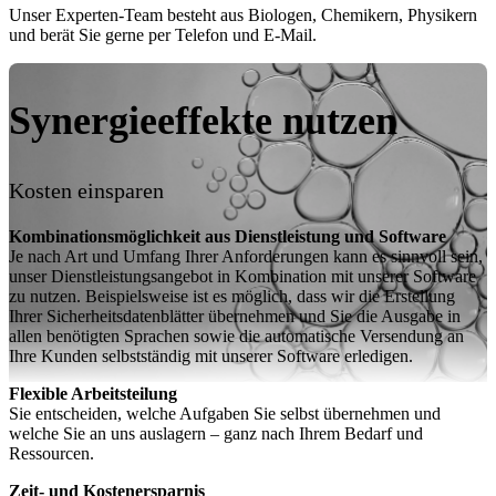
Unser Experten-Team besteht aus Biologen, Chemikern, Physikern
und berät Sie gerne per Telefon und E-Mail.
Synergieeffekte nutzen
Kosten einsparen
Kombinationsmöglichkeit aus Dienstleistung und Software
Je nach Art und Umfang Ihrer Anforderungen kann es sinnvoll sein,
unser Dienstleistungsangebot in Kombination mit unserer Software
zu nutzen. Beispielsweise ist es möglich, dass wir die Erstellung
Ihrer Sicherheitsdatenblätter übernehmen und Sie die Ausgabe in
allen benötigten Sprachen sowie die automatische Versendung an
Ihre Kunden selbstständig mit unserer Software erledigen.
Flexible Arbeitsteilung
Sie entscheiden, welche Aufgaben Sie selbst übernehmen und
welche Sie an uns auslagern – ganz nach Ihrem Bedarf und
Ressourcen.
Zeit- und Kostenersparnis