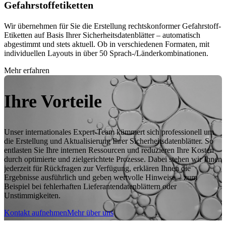
Gefahrstoffetiketten
Wir übernehmen für Sie die Erstellung rechtskonformer Gefahrstoff-
Etiketten auf Basis Ihrer Sicherheitsdatenblätter – automatisch
abgestimmt und stets aktuell. Ob in verschiedenen Formaten, mit
individuellen Layouts in über 50 Sprach-/Länderkombinationen.
Mehr erfahren
Ihre Vorteile
Unser internationales Expert-Team kümmert sich professionell um
die Erstellung und Aktualisierung Ihrer Sicherheitsdatenblätter. So
entlasten Sie Ihre internen Ressourcen und reduzieren Ihre Kosten
durch optimierte und zielgerichtete Prozesse. Dabei stehen wir Ihnen
jederzeit für Rückfragen zur Verfügung, erklären Ihnen die
Ergebnisse ausführlich und geben wertvolle Hinweise – zum
Beispiel bei fehlerhaften Lieferantendatenblättern oder
Unstimmigkeiten.
Kontakt aufnehmen
Mehr über uns