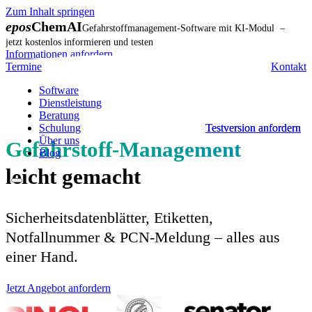
Zum Inhalt springen
epos
ChemAI
Gefahrstoffmanagement-Software mit KI-Modul –
jetzt kostenlos informieren und testen
Informationen anfordern
Termine
Kontakt
Software
Dienstleistung
Beratung
Schulung
Testversion anfordern
Testversion anfordern
Über uns
Gefahrstoff-Management
Blog
leicht gemacht
Sicherheitsdatenblätter, Etiketten,
Notfallnummer & PCN-Meldung – alles aus
einer Hand.
Jetzt Angebot anfordern